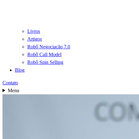
Livros
Artigos
Robô Negociação 7.0
Robô Call Model
Robô Spin Selling
Blog
Contato
Menu