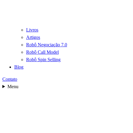
Livros
Artigos
Robô Negociação 7.0
Robô Call Model
Robô Spin Selling
Blog
Contato
Menu
Palestras que Transformam Negociação,
Vendas, Compras e Performance
Comercial com Inteligência Artificial.